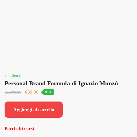
In offerta!
Personal Brand Formula di Ignazio Munzù
Il
Il
€
89.00
€
1,000.00
-91%
prezzo
prezzo
originale
attuale
Aggiungi al carrello
era:
è:
€1,000.00.
€89.00.
Pacchetti corsi