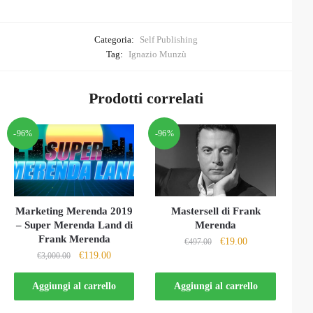
Categoria:
Self Publishing
Tag:
Ignazio Munzù
Prodotti correlati
-96%
-96%
Marketing Merenda 2019
Mastersell di Frank
– Super Merenda Land di
Merenda
Frank Merenda
Il
Il
€
19.00
€
497.00
Il
Il
€
119.00
€
3,000.00
prezzo
prezzo
prezzo
prezzo
originale
attuale
originale
attuale
Aggiungi al carrello
Aggiungi al carrello
era:
è:
era:
è:
€497.00.
€19.00.