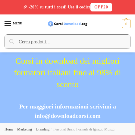
🎉 -20% su tutti i corsi! Usa il codice
OFF20
Skip
Skip
to
to
MENU
0
navigation
content
Cerca:
Cerca
Corsi in download dei migliori
formatori italiani fino al 98% di
sconto
Per maggiori informazioni scrivimi a
info@downloadcorsi.com
Home
/
Marketing
/
Branding
/
Personal Brand Formula di Ignazio Munzù