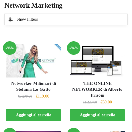
Network Marketing
Show Filters
-96%
-94%
Networker Milionari di
THE ONLINE
Stefania Lo Gatto
NETWORKER di Alberto
Frisoni
Il
Il
€
119.00
€
3,270.00
Il
Il
€
69.00
prezzo
prezzo
€
1,220.00
prezzo
prezzo
originale
attuale
originale
attuale
Aggiungi al carrello
Aggiungi al carrello
era:
è:
era:
è:
€3,270.00.
€119.00.
€1,220.00.
€69.00.