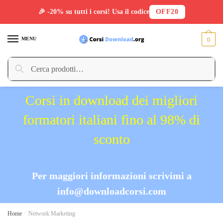
🎉 -20% su tutti i corsi! Usa il codice
OFF20
Skip
Skip
to
to
MENU
0
navigation
content
Cerca:
Cerca
Corsi in download dei migliori
formatori italiani fino al 98% di
sconto
Per maggiori informazioni scrivimi a
info@downloadcorsi.com
Home
/
Network Marketing