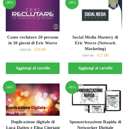
-88%
-89%
Come reclutare 20 persone
Social Media Mastery di
in 30 giorni di Eric Worre
Eric Worre (Network
Marketing)
Il
Il
€
59.00
€
497.00
Il
Il
€
57.00
prezzo
prezzo
€
497.00
prezzo
prezzo
originale
attuale
originale
attuale
Aggiungi al carrello
Aggiungi al carrello
era:
è:
era:
è:
€497.00.
€59.00.
€497.00.
€57.00.
-94%
-90%
Duplicazione digitale di
Sponsorizzazione Rapida di
Luca Datteo e Elisa Cipriani
Networker Digitale