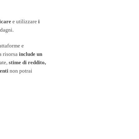
ficare
e utilizzare
i
dagni.
iattaforme e
 risorsa
include
un
ate,
stime
di
reddito,
enti
non potrai