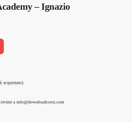
Academy – Ignazio
iù acquistato)
crivimi a
info@downloadcorsi.com