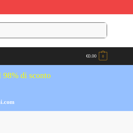
€
0.00
0
al 98% di sconto
i.com