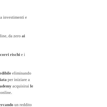
a investimenti e
line, da zero
ai
n
corri
rischi
e i
edibile
eliminando
iata
per iniziare a
ademy
acquisirai
le
online.
ercando
un reddito