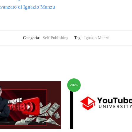
vanzato di Ignazio Munzu
Categoria:
Self Publishing
Tag:
Ignazio Munzù
-96%