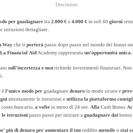
Descrizione
odo
per
guadagnare
tra
2.000
€
e
4.000
€
in soli 60
giorni
senz
e istruzioni dettagliate.
n
Way
che ti
porterà
passo dopo passo nel mondo dei bonus on
La
Financial
Aid
Academy rappresenta
un’opportunità
unica.
sato
sull’incertezza
e
non
richiede investimenti finanziari. No
i.
y
è
l’unico
modo
per
guadagnare
denaro
in modo sicuro e
prev
egui
attentamente le istruzioni e
utilizza
la
piattaforma
consigl
o conto bancario,
a
volte
in meno di 24 ore.
Alla
Cash Bonus
Ac
i
le
istruzioni
passo passo per iniziare a
guadagnare
dai
bonus 
po’
più
di
denaro
per
aumentare
il
tuo
reddito
mensile
o
stai
c