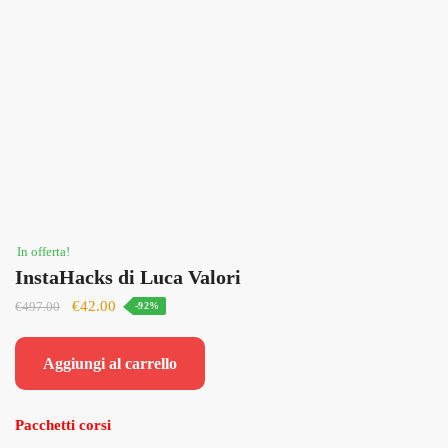
In offerta!
InstaHacks di Luca Valori
Il
Il
€
42.00
€
497.00
-92%
prezzo
prezzo
originale
attuale
Aggiungi al carrello
era:
è:
€497.00.
€42.00.
Pacchetti corsi