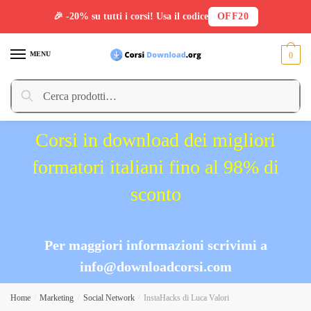
🎉 -20% su tutti i corsi! Usa il codice
OFF20
Skip
Skip
to
to
MENU
0
navigation
content
Cerca:
Cerca
Corsi in download dei migliori
formatori italiani fino al 98% di
sconto
Per maggiori informazioni scrivimi a
info@downloadcorsi.com
Home
/
Marketing
/
Social Network
/
InstaHacks di Luca Valori