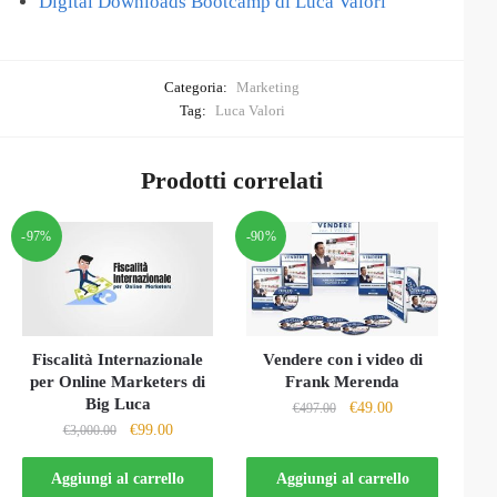
Digital Downloads Bootcamp di Luca Valori
Categoria:
Marketing
Tag:
Luca Valori
Prodotti correlati
-97%
-90%
Fiscalità Internazionale
Vendere con i video di
per Online Marketers di
Frank Merenda
Big Luca
Il
Il
€
49.00
€
497.00
Il
Il
€
99.00
€
3,000.00
prezzo
prezzo
prezzo
prezzo
originale
attuale
originale
attuale
Aggiungi al carrello
Aggiungi al carrello
era:
è: