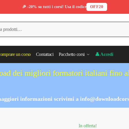
🎉 -20% su tutti i corsi! Usa il codice
OFF20
omprare un corso
Contattaci
Pacchetto corsi
👤 Accedi
ad dei migliori formatori italiani fino 
aggiori informazioni scrivimi a
info@downloadcors
In offerta!