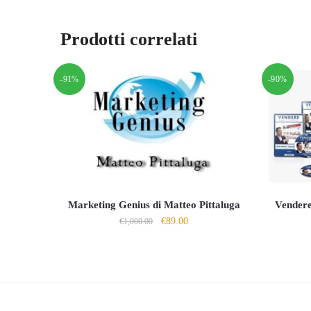
Prodotti correlati
-91%
-90%
Marketing Genius di Matteo Pittaluga
Vendere
Il
Il
€
89.00
€
1,000.00
prezzo
prezzo
originale
attuale
era:
è:
€1,000.00.
€89.00.