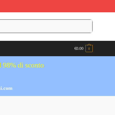
€
0.00
0
al 98% di sconto
i.com