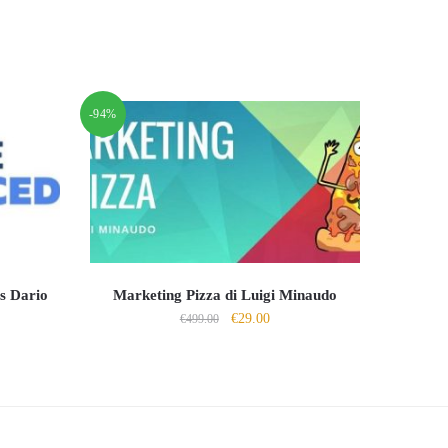
-94%
s Dario
Marketing Pizza di Luigi Minaudo
Il
Il
€
29.00
€
499.00
prezzo
prezzo
o
originale
attuale
le
era:
è:
€499.00.
€29.00.
0.