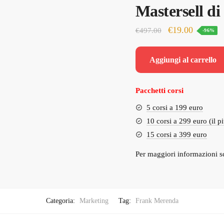
Mastersell d
Il
Il
€
19.00
€
497.00
-96%
prezzo
prezzo
originale
attuale
Aggiungi al carrello
era:
è:
€497.00.
€19.00.
Pacchetti corsi
5 corsi a 199 euro
10 corsi a 299 euro (il p
15 corsi a 399 euro
Per maggiori informazioni s
Categoria:
Marketing
Tag:
Frank Merenda