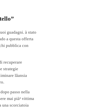
tello”
tuoi guadagni. à stato
endo a questa offerta
 chi pubblica con
 di recuperare
e strategie
iminare lâansia
ro.
o dopo passo nella
ere mai pià¹ vittima
la una scorciatoia