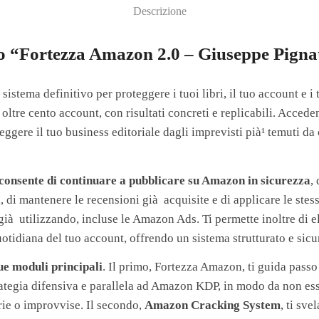
Descrizione
so “Fortezza Amazon 2.0 – Giuseppe Pigna
l sistema definitivo per proteggere i tuoi libri, il tuo account e i 
u oltre cento account, con risultati concreti e replicabili. Acced
eggere il tuo business editoriale dagli imprevisti pià¹ temuti da
 consente di continuare a pubblicare su Amazon in sicurezza
,
, di mantenere le recensioni già acquisite e di applicare le stess
 già utilizzando, incluse le Amazon Ads. Ti permette inoltre di el
uotidiana del tuo account, offrendo un sistema strutturato e sicu
ue moduli principali
. Il primo, Fortezza Amazon, ti guida pass
rategia difensiva e parallela ad Amazon KDP, in modo da non ess
rie o improvvise. Il secondo,
Amazon Cracking System
, ti sve