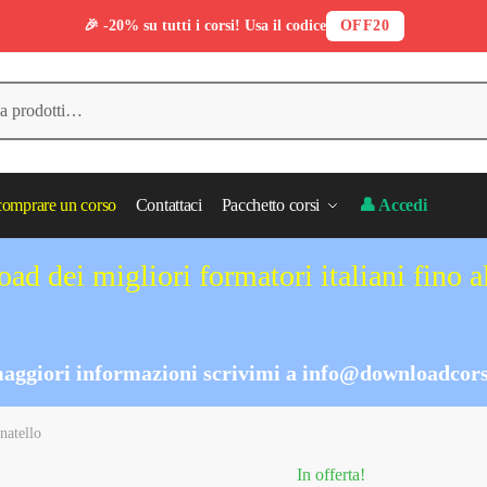
🎉 -20% su tutti i corsi! Usa il codice
OFF20
omprare un corso
Contattaci
Pacchetto corsi
👤 Accedi
ad dei migliori formatori italiani fino 
aggiori informazioni scrivimi a
info@downloadcors
natello
In offerta!