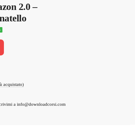
zon 2.0 –
natello
%
o
e
00.
iù acquistato)
crivimi a
info@downloadcorsi.com