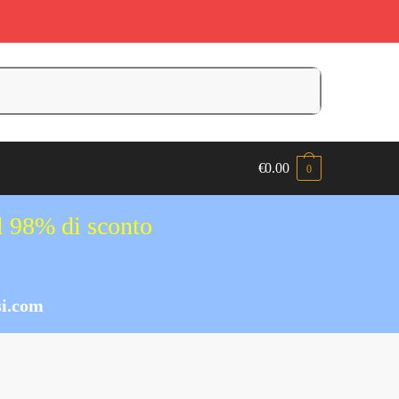
€
0.00
0
al 98% di sconto
i.com