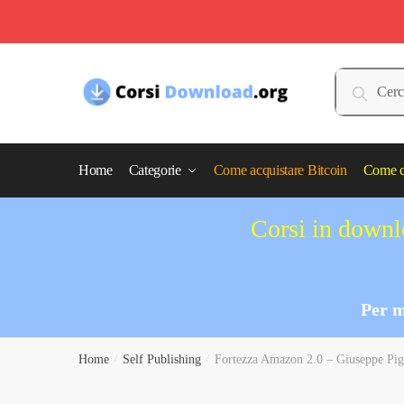
Skip
Skip
to
to
Cerca:
Cerca
navigation
content
Home
Categorie
Come acquistare Bitcoin
Come c
Corsi in downlo
Per m
Home
/
Self Publishing
/
Fortezza Amazon 2.0 – Giuseppe Pig