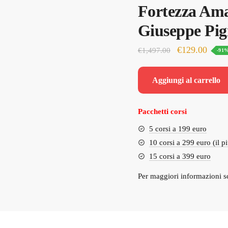
Fortezza Ama
Giuseppe Pig
Il
Il
€
129.00
€
1,497.00
-91
prezzo
prezz
originale
attual
Aggiungi al carrello
era:
è:
€1,497.00.
€129.
Pacchetti corsi
5 corsi a 199 euro
10 corsi a 299 euro (il p
15 corsi a 399 euro
Per maggiori informazioni s