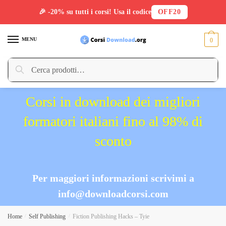
🎉 -20% su tutti i corsi! Usa il codice
OFF20
Skip
Skip
to
to
MENU
0
navigation
content
Cerca:
Cerca
Corsi in download dei migliori
formatori italiani fino al 98% di
sconto
Per maggiori informazioni scrivimi a
info@downloadcorsi.com
Home
/
Self Publishing
/
Fiction Publishing Hacks – Tyie