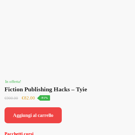
In offerta!
Fiction Publishing Hacks – Tyie
Il
Il
€
82.00
€
900.00
-91%
prezzo
prezzo
originale
attuale
Aggiungi al carrello
era:
è:
€900.00.
€82.00.
Pacchetti corsi