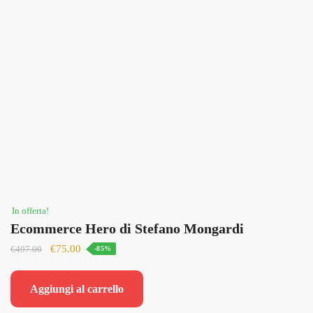
In offerta!
Ecommerce Hero di Stefano Mongardi
Il
Il
€
75.00
€
497.00
-85%
prezzo
prezzo
originale
attuale
Aggiungi al carrello
era:
è:
€497.00.
€75.00.