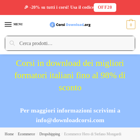
🎉 -20% su tutti i corsi! Usa il codice
OFF20
Skip
Skip
to
to
MENU
0
navigation
content
Cerca:
Cerca
Corsi in download dei migliori
formatori italiani fino al 98% di
sconto
Per maggiori informazioni scrivimi a
info@downloadcorsi.com
Home
/
Ecommerce
/
Dropshipping
/
Ecommerce Hero di Stefano Mongardi