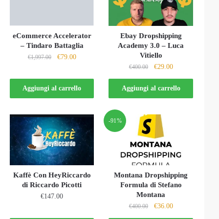
eCommerce Accelerator
Ebay Dropshipping
– Tindaro Battaglia
Academy 3.0 – Luca
Vitiello
Il
Il
€
79.00
€
1,997.00
Il
Il
€
29.00
prezzo
prezzo
€
400.00
prezzo
prezzo
originale
attuale
originale
attuale
Aggiungi al carrello
Aggiungi al carrello
era:
è:
era:
è:
€1,997.00.
€79.00.
€400.00.
€29.00.
-91%
Kaffè Con HeyRiccardo
Montana Dropshipping
di Riccardo Picotti
Formula di Stefano
Montana
€
147.00
Il
Il
€
36.00
€
400.00
prezzo
prezzo