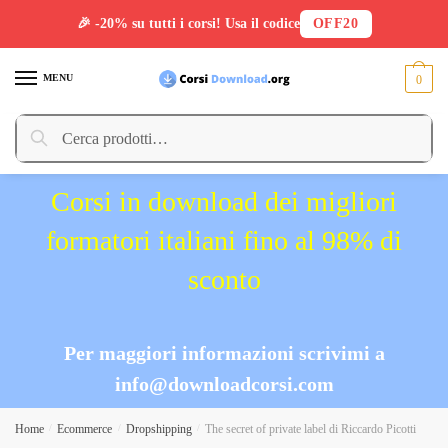
🎉 -20% su tutti i corsi! Usa il codice
OFF20
Skip
Skip
to
to
MENU
0
navigation
content
Cerca:
Cerca
Corsi in download dei migliori
formatori italiani fino al 98% di
sconto
Per maggiori informazioni scrivimi a
info@downloadcorsi.com
Home
/
Ecommerce
/
Dropshipping
/
The secret of private label di Riccardo Picotti