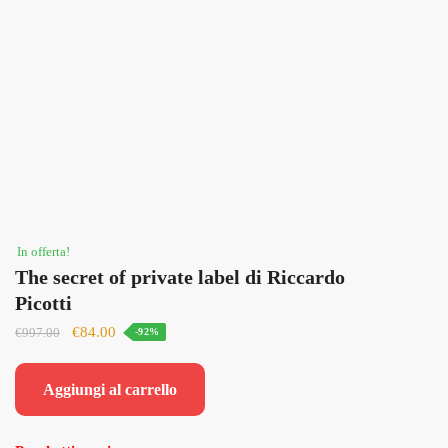
In offerta!
The secret of private label di Riccardo
Picotti
Il
Il
€
84.00
€
997.00
-92%
prezzo
prezzo
originale
attuale
Aggiungi al carrello
era:
è:
€997.00.
€84.00.