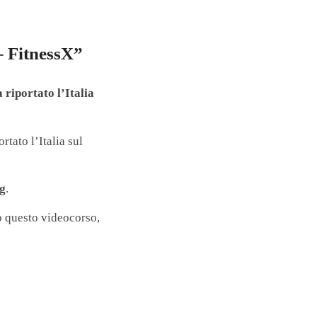
– FitnessX”
 riportato l’Italia
rtato l’Italia sul
ng
.
ro questo videocorso,