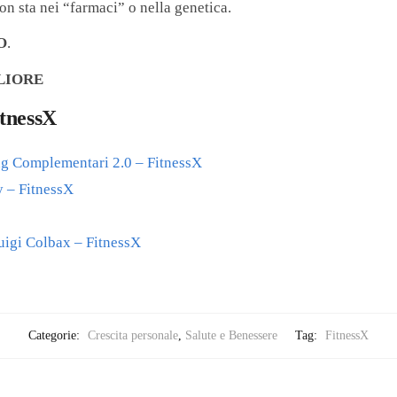
on sta nei “farmaci” o nella genetica.
O
.
LIORE
itnessX
g Complementari 2.0 – FitnessX
ay – FitnessX
uigi Colbax – FitnessX
Categorie:
Crescita personale
,
Salute e Benessere
Tag:
FitnessX