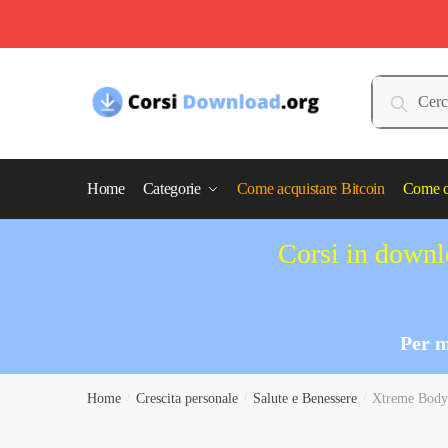
Skip
Skip
to
to
Cerca:
Cerca
navigation
content
Home
Categorie
Come acquistare Bitcoin
Come c
Corsi in downlo
Per m
Home
/
Crescita personale
/
Salute e Benessere
/
Xtreme Bodyb