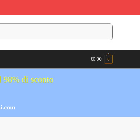
€
0.00
0
al 98% di sconto
i.com