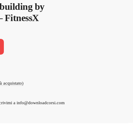
building by
– FitnessX
iù acquistato)
crivimi a
info@downloadcorsi.com