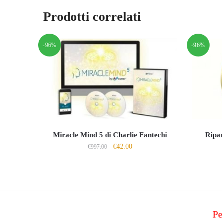
Prodotti correlati
-96%
-96%
Miracle Mind 5 di Charlie Fantechi
Ripa
Il
Il
€
42.00
€
997.00
prezzo
prezzo
originale
attuale
era:
è:
€997.00.
€42.00.
Pe