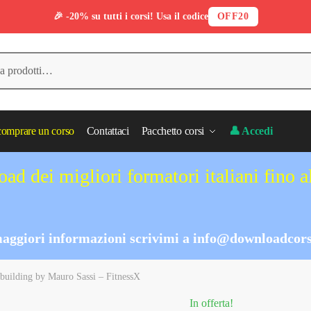
🎉 -20% su tutti i corsi! Usa il codice
OFF20
omprare un corso
Contattaci
Pacchetto corsi
👤 Accedi
ad dei migliori formatori italiani fino 
aggiori informazioni scrivimi a
info@downloadcors
uilding by Mauro Sassi – FitnessX
In offerta!