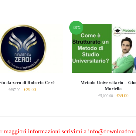
-99%
rto da zero di Roberto Cerè
Metodo Universitario – Giu
Moriello
Il
Il
€
29.00
€
697.00
Il
Il
€
59.00
prezzo
prezzo
€
5,000.00
prezzo
prez
originale
attuale
originale
attu
era:
è:
era:
è:
€697.00.
€29.00.
€5,000.00.
€59.
r maggiori informazioni scrivimi a
info@downloadcor