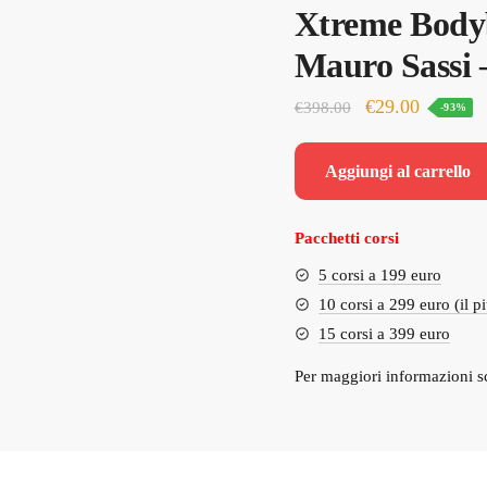
Xtreme Body
Mauro Sassi 
Il
Il
€
29.00
€
398.00
-93%
prezzo
prezzo
originale
attuale
Aggiungi al carrello
era:
è:
€398.00.
€29.00.
Pacchetti corsi
5 corsi a 199 euro
10 corsi a 299 euro (il p
15 corsi a 399 euro
Per maggiori informazioni s