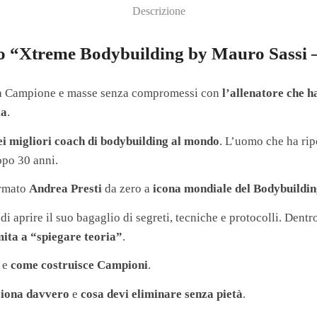
Descrizione
rso “Xtreme Bodybuilding by Mauro Sassi 
 da Campione e masse senza compromessi con
l’allenatore che ha
ia
.
ei migliori coach di bodybuilding al mondo
. L’uomo che ha ripo
opo 30 anni.
ormato
Andrea Presti
da zero a
icona mondiale del Bodybuildi
di aprire il suo bagaglio di segreti, tecniche e protocolli. Dent
mita a “spiegare teoria”
.
e
come costruisce Campioni
.
ziona davvero
e
cosa devi eliminare senza pietà
.