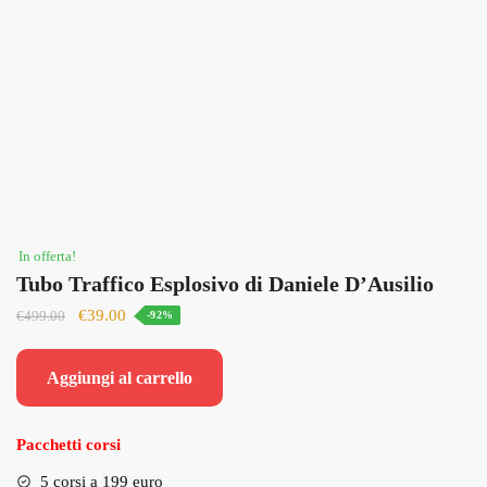
In offerta!
Tubo Traffico Esplosivo di Daniele D’Ausilio
Il
Il
€
39.00
€
499.00
-92%
prezzo
prezzo
originale
attuale
Aggiungi al carrello
era:
è:
€499.00.
€39.00.
Pacchetti corsi
5 corsi a 199 euro