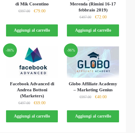
di Mik Cosentino
Merenda (Rimini 16-17
febbraio 2019)
Il
Il
€
79.00
€
997.00
Il
Il
€
72.00
prezzo
prezzo
€
497.00
prezzo
prezzo
originale
attuale
originale
attuale
Aggiungi al carrello
Aggiungi al carrello
era:
è:
era:
è:
€997.00.
€79.00.
€497.00.
€72.00.
-86%
-96%
Facebook Advanced di
Globo Affiliate Academy
Andrea Bottoni
– Marketing Genius
(Marketers)
Il
Il
€
40.00
€
997.00
Il
Il
€
69.00
€
497.00
prezzo
prezzo
prezzo
prezzo
originale
attuale
originale
attuale
Aggiungi al carrello
Aggiungi al carrello
era:
è:
era:
è:
€997.00.
€40.00.
€497.00.
€69.00.