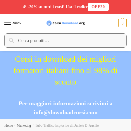
🎉 -20% su tutti i corsi! Usa il codice
OFF20
Skip
Skip
to
to
MENU
0
navigation
content
Cerca:
Cerca
Corsi in download dei migliori
formatori italiani fino al 98% di
sconto
Per maggiori informazioni scrivimi a
info@downloadcorsi.com
Home
/
Marketing
/
Tubo Traffico Esplosivo di Daniele D’Ausilio