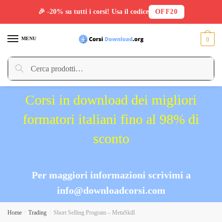
🎉 -20% su tutti i corsi! Usa il codice
OFF20
Skip
Skip
to
to
MENU
0
navigation
content
Cerca:
Cerca
Corsi in download dei migliori
formatori italiani fino al 98% di
sconto
Per maggiori informazioni scrivimi a
info@downloadcorsi.com
Home
/
Trading
/
Short Selling Program – MetaSkill