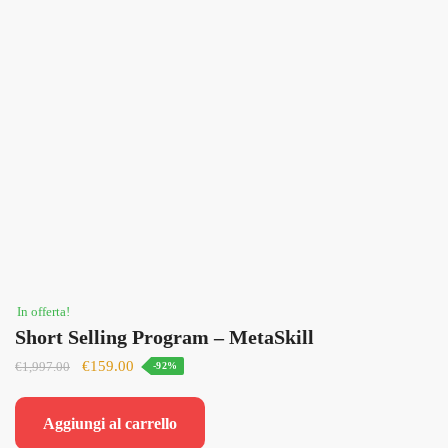
In offerta!
Short Selling Program – MetaSkill
Il
Il
€
159.00
€
1,997.00
-92%
prezzo
prezzo
originale
attuale
Aggiungi al carrello
era:
è: