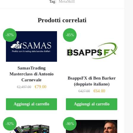
Tag:
MetaSkill
Prodotti correlati
-97%
-85%
SamasTrading
Masterclass di Antonio
BsappsFX di Ben Barker
Carnevale
(doppiato italiano)
Il
Il
€
79.00
€
2,497.00
Il
Il
€
64.00
€
427.00
prezzo
prezzo
prezzo
prezzo
originale
attuale
originale
attuale
Aggiungi al carrello
Aggiungi al carrello
era:
è:
era:
è:
€2,497.00.
€79.00.
€427.00.
€64.00.
-92%
-90%