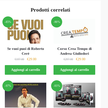
Prodotti correlati
-85%
-90%
Se vuoi puoi di Roberto
Corso Crea Tempo di
Cerè
Andrea Giuliodori
Il
Il
Il
Il
€
29.00
€
29.00
€
197.00
€
297.00
prezzo
prezzo
prezzo
prezzo
originale
attuale
originale
attuale
Aggiungi al carrello
Aggiungi al carrello
era:
è:
era:
è:
€197.00.
€29.00.
€297.00.
€29.00.
-97%
-93%