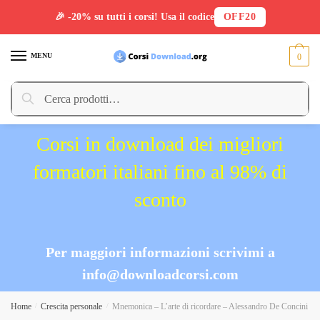
🎉 -20% su tutti i corsi! Usa il codice
OFF20
Skip
Skip
to
to
MENU
0
navigation
content
Cerca:
Cerca
Corsi in download dei migliori
formatori italiani fino al 98% di
sconto
Per maggiori informazioni scrivimi a
info@downloadcorsi.com
Home
/
Crescita personale
/
Mnemonica – L’arte di ricordare – Alessandro De Concini