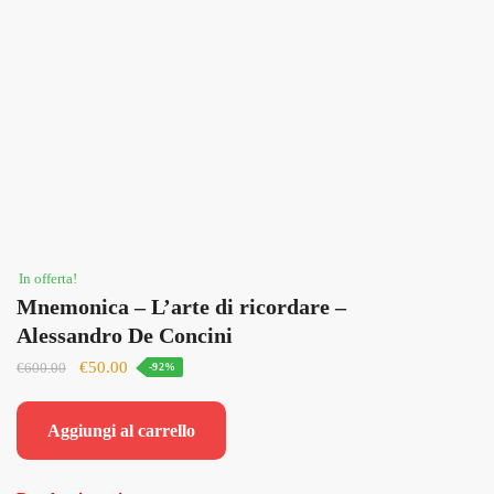
In offerta!
Mnemonica – L’arte di ricordare –
Alessandro De Concini
Il
Il
€
50.00
€
600.00
-92%
prezzo
prezzo
originale
attuale
Aggiungi al carrello
era:
è:
€600.00.
€50.00.