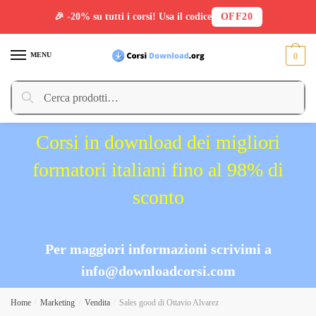
🎉 -20% su tutti i corsi! Usa il codice
OFF20
Skip
Skip
to
to
MENU
0
navigation
content
Cerca:
Cerca
Corsi in download dei migliori
formatori italiani fino al 98% di
sconto
Per maggiori informazioni scrivimi a
info@downloadcorsi.com
Home
/
Marketing
/
Vendita
/
Sales good di Ottavio Alvarez