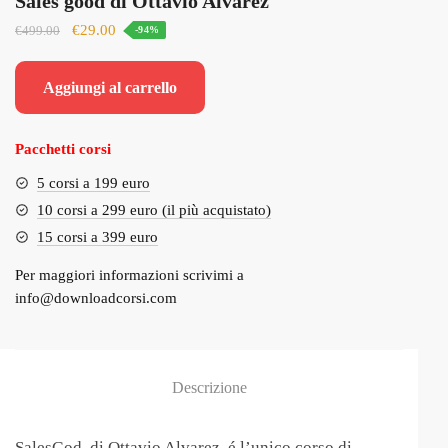
Sales good di Ottavio Alvarez
Il
Il
€
29.00
€
499.00
-94%
prezzo
prezzo
originale
attuale
Aggiungi al carrello
era:
è:
€499.00.
€29.00.
Pacchetti corsi
5 corsi a 199 euro
10 corsi a 299 euro (il più acquistato)
15 corsi a 399 euro
Per maggiori informazioni scrivimi a
info@downloadcorsi.com
Descrizione
SalesGod, di Ottavio Alvarez, é l’unico corso di