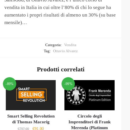
vendita in Italia in cui oltre l’80% di chi lo segue ha
aumentato i propri risultati di almeno un 30% (su base
mensile)…
Categoria:
Vendita
Tag:
Ottavio Alvarez
Prodotti correlati
-89%
-99%
Smart Selling Revolution
Circolo degli
di Thomas Macorig
Imprenditori di Frank
Merenda (Platinum
Il
Il
€
91.00
€
797.00