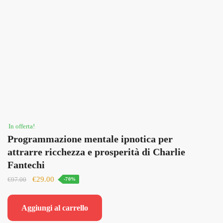
In offerta!
Programmazione mentale ipnotica per
attrarre ricchezza e prosperità di Charlie
Fantechi
Il
Il
€
29.00
€
97.00
-70%
prezzo
prezzo
originale
attuale
Aggiungi al carrello
era:
è: