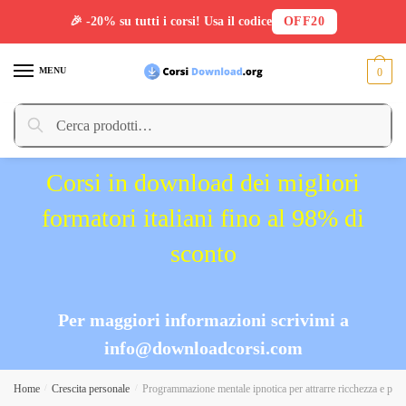
🎉 -20% su tutti i corsi! Usa il codice
OFF20
Skip
Skip
to
to
MENU
0
navigation
content
Cerca:
Cerca
Corsi in download dei migliori
formatori italiani fino al 98% di
sconto
Per maggiori informazioni scrivimi a
info@downloadcorsi.com
Home
/
Crescita personale
/
Programmazione mentale ipnotica per attrarre ricchezza e pros