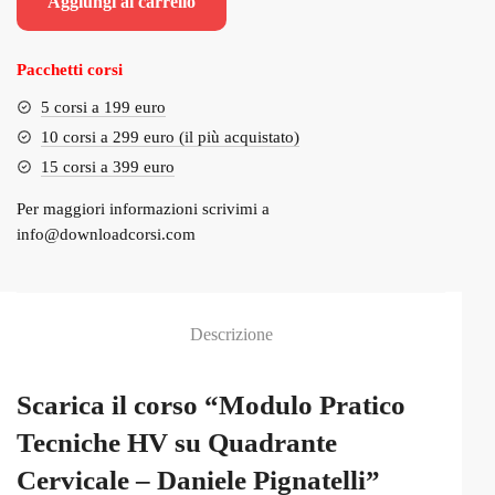
Aggiungi al carrello
era:
è:
€254.00.
€25.00.
Pacchetti corsi
5 corsi a 199 euro
10 corsi a 299 euro (il più acquistato)
15 corsi a 399 euro
Per maggiori informazioni scrivimi a
info@downloadcorsi.com
Descrizione
Scarica il corso “Modulo Pratico
Tecniche HV su Quadrante
Cervicale – Daniele Pignatelli”