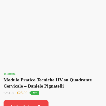
In offerta!
Modulo Pratico Tecniche HV su Quadrante
Cervicale – Daniele Pignatelli
Il
Il
€
25.00
€
254.00
-90%
prezzo
prezzo
originale
attuale