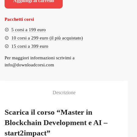
Aggiungi al carrello
era:
è:
€2,100.00.
€129.00.
Pacchetti corsi
5 corsi a 199 euro
10 corsi a 299 euro (il più acquistato)
15 corsi a 399 euro
Per maggiori informazioni scrivimi a
info@downloadcorsi.com
Descrizione
Scarica il corso “Master in
Blockchain Development e AI –
start2impact”