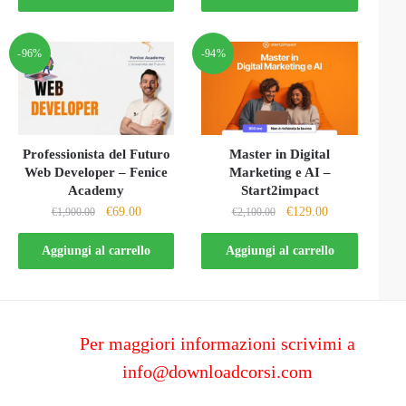
era:
è:
era:
è:
€2,100.00.
€129.00.
€197.00.
€15.00.
-96%
-94%
Professionista del Futuro
Master in Digital
Web Developer – Fenice
Marketing e AI –
Academy
Start2impact
Il
Il
Il
Il
€
69.00
€
129.00
€
1,900.00
€
2,100.00
prezzo
prezzo
prezzo
prezzo
originale
attuale
originale
attuale
Aggiungi al carrello
Aggiungi al carrello
era:
è:
era:
è:
€1,900.00.
€69.00.
€2,100.00.
€129.00.
Per maggiori informazioni scrivimi a
info@downloadcorsi.com