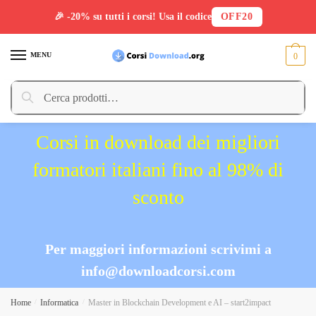
🎉 -20% su tutti i corsi! Usa il codice
OFF20
Skip
Skip
to
to
MENU
0
navigation
content
Cerca:
Cerca
Corsi in download dei migliori
formatori italiani fino al 98% di
sconto
Per maggiori informazioni scrivimi a
info@downloadcorsi.com
Home
/
Informatica
/
Master in Blockchain Development e AI – start2impact