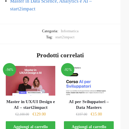
Master in Data Science, Analytics e AI –
start2impact
Categoria:
Informatica
Tag:
start2impact
Prodotti correlati
-94%
-92%
Master in UX/UI Design e
AI per Sviluppatori –
AI – start2impact
Data Masters
Il
Il
Il
Il
€
129.00
€
15.00
€
2,100.00
€
197.00
prezzo
prezzo
prezzo
prezzo
originale
attuale
originale
attuale
Aggiungi al carrello
Aggiungi al carrello