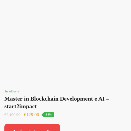
In offerta!
Master in Blockchain Development e AI –
start2impact
Il
Il
€
129.00
€
2,100.00
-94%
prezzo
prezzo
originale
attuale