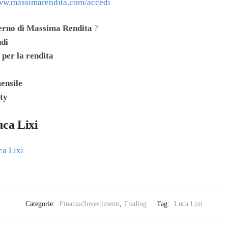
www.massimarendita.com/accedi
terno di Massima Rendita
?
ndi
 per la rendita
mensile
ty
uca Lixi
ca Lixi
Categorie:
Finanza/Investimenti
,
Trading
Tag:
Luca Lixi