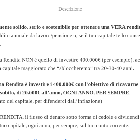
Descrizione
ente solido, serio e sostenibile per ottenere una VERA rendit
eddito annuale da lavoro/pensione o, se il tuo capitale te lo cons
.
a Rendita NON è quello di investire 400.000€ (per esempio), ac
 un capitale maggiorato che “sbloccheremo” tra 20-30-40 anni.
a Rendita è investire i 400.000€ con l’obiettivo di ricavarne
da subito, di 20.000€ all’anno, OGNI ANNO, PER SEMPRE
.
o del capitale, per difenderci dall’inflazione)
a RENDITA, il flusso di denaro sotto forma di cedole e dividendi
tuo capitale, ogni anno, per sempre, sul tuo conto corrente.