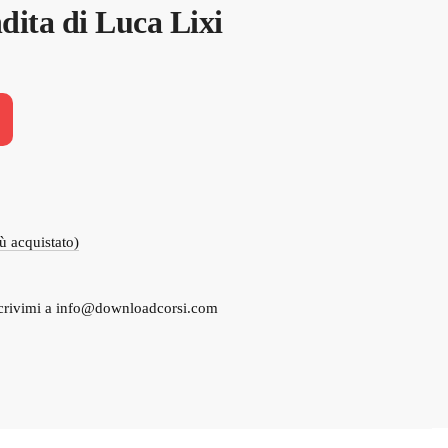
ita di Luca Lixi
.
iù acquistato)
crivimi a
info@downloadcorsi.com