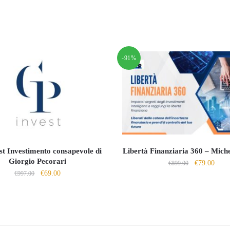
-91%
t Investimento consapevole di
Libertà Finanziaria 360 – Miche
Giorgio Pecorari
Il
Il
€
79.00
€
899.00
Il
Il
€
69.00
€
997.00
prezzo
prezz
prezzo
prezzo
originale
attua
originale
attuale
era:
è:
era:
è:
€899.00.
€79.0
€997.00.
€69.00.