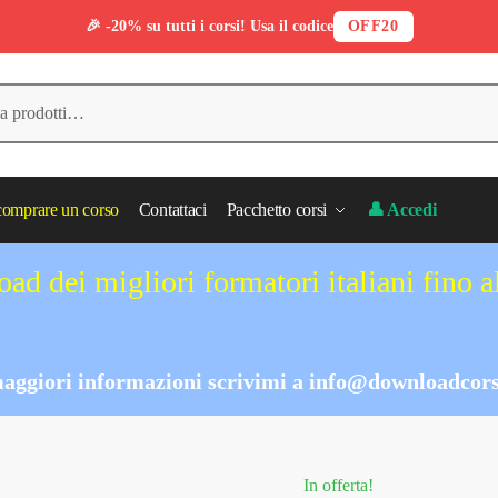
🎉 -20% su tutti i corsi! Usa il codice
OFF20
omprare un corso
Contattaci
Pacchetto corsi
👤 Accedi
ad dei migliori formatori italiani fino 
aggiori informazioni scrivimi a
info@downloadcors
In offerta!