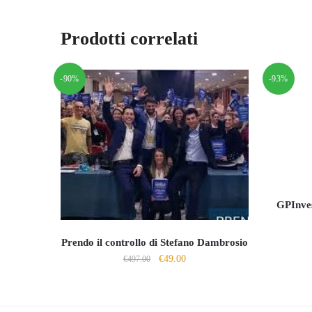
Prodotti correlati
-90%
-93%
GPInves
Prendo il controllo di Stefano Dambrosio
Il
Il
€
49.00
€
497.00
prezzo
prezzo
originale
attuale
era:
è: