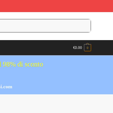
€
0.00
0
al 98% di sconto
i.com