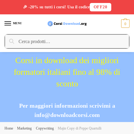
🎉 -20% su tutti i corsi! Usa il codice
OFF20
Skip
Skip
to
to
MENU
0
navigation
content
Cerca:
Cerca
Corsi in download dei migliori
formatori italiani fino al 98% di
sconto
Per maggiori informazioni scrivimi a
info@downloadcorsi.com
Home
/
Marketing
/
Copywriting
/
Majin Copy di Peppe Quartulli