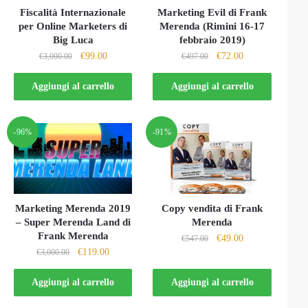
Fiscalità Internazionale
Marketing Evil di Frank
per Online Marketers di
Merenda (Rimini 16-17
Big Luca
febbraio 2019)
Il
Il
Il
Il
€
99.00
€
72.00
€
3,000.00
€
497.00
prezzo
prezzo
prezzo
prezzo
originale
attuale
originale
attuale
Aggiungi al carrello
Aggiungi al carrello
era:
è:
era:
è:
€3,000.00.
€99.00.
€497.00.
€72.00.
-96%
-91%
Marketing Merenda 2019
Copy vendita di Frank
– Super Merenda Land di
Merenda
Frank Merenda
Il
Il
€
49.00
€
547.00
Il
Il
€
119.00
€
3,000.00
prezzo
prezzo
prezzo
prezzo
originale
attuale
originale
attuale
Aggiungi al carrello
Aggiungi al carrello
era:
è:
era:
è:
€547.00.
€49.00.