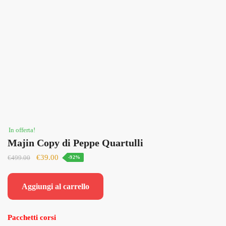
In offerta!
Majin Copy di Peppe Quartulli
Il
Il
€
39.00
€
499.00
-92%
prezzo
prezzo
originale
attuale
Aggiungi al carrello
era:
è:
€499.00.
€39.00.
Pacchetti corsi