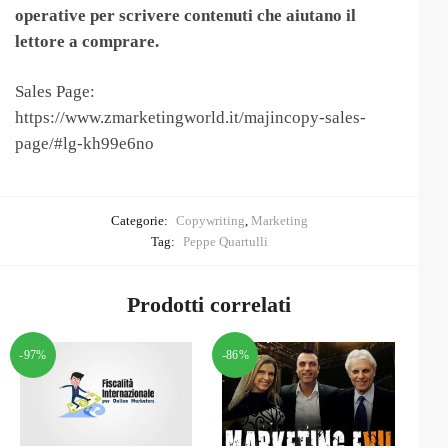
operative per scrivere contenuti che aiutano il
lettore a comprare.
Sales Page:
https://www.zmarketingworld.it/majincopy-sales-
page/#lg-kh99e6no
Categorie:
Copywriting
,
Marketing
Tag:
Peppe Quartulli
Prodotti correlati
-97%
-86%