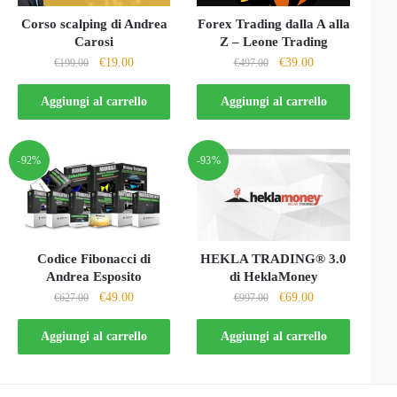
Corso scalping di Andrea
Forex Trading dalla A alla
Carosi
Z – Leone Trading
Il
Il
Il
Il
€
19.00
€
39.00
€
199.00
€
497.00
prezzo
prezzo
prezzo
prezzo
originale
attuale
originale
attuale
Aggiungi al carrello
Aggiungi al carrello
era:
è:
era:
è:
€199.00.
€19.00.
€497.00.
€39.00.
-92%
-93%
Codice Fibonacci di
HEKLA TRADING® 3.0
Andrea Esposito
di HeklaMoney
Il
Il
Il
Il
€
49.00
€
69.00
€
627.00
€
997.00
prezzo
prezzo
prezzo
prezzo
originale
attuale
originale
attuale
Aggiungi al carrello
Aggiungi al carrello
era:
è:
era:
è:
€627.00.
€49.00.
€997.00.
€69.00.