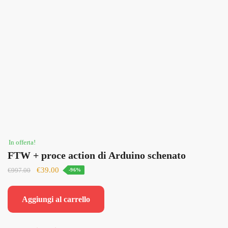
In offerta!
FTW + proce action di Arduino schenato
Il
Il
€
39.00
€
997.00
-96%
prezzo
prezzo
originale
attuale
Aggiungi al carrello
era:
è:
€997.00.
€39.00.