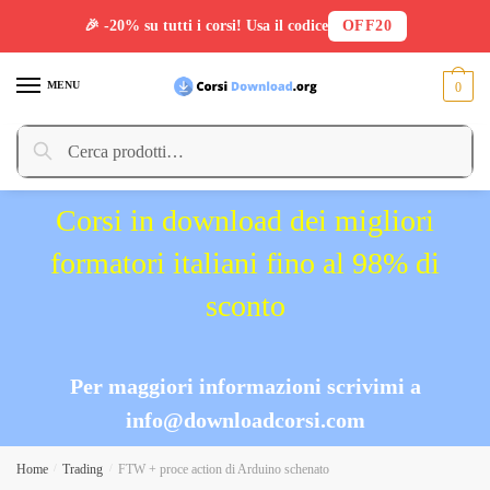
🎉 -20% su tutti i corsi! Usa il codice
OFF20
Skip
Skip
to
to
MENU
0
navigation
content
Cerca:
Cerca
Corsi in download dei migliori
formatori italiani fino al 98% di
sconto
Per maggiori informazioni scrivimi a
info@downloadcorsi.com
Home
/
Trading
/
FTW + proce action di Arduino schenato