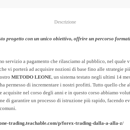
Descrizione
to progetto con un unico obiettivo, offrire un percorso format
imo servizio a pagamento che rilasciamo al pubblico, nel quale 
che vi porterà ad acquisire nozioni di base fino alle strategie p
nostro
METODO LEONE
, un sistema testato negli ultimi 14 me
 ha permesso di incrementare i nostri profitti. Tutto quello ch
 acquisite nel corso degli anni e in questo corso abbiamo voluto
ne di garantire un processo di istruzione più rapido, facendo evit
ù comuni.
eone-trading.teachable.com/p/forex-trading-dalla-a-alla-z/