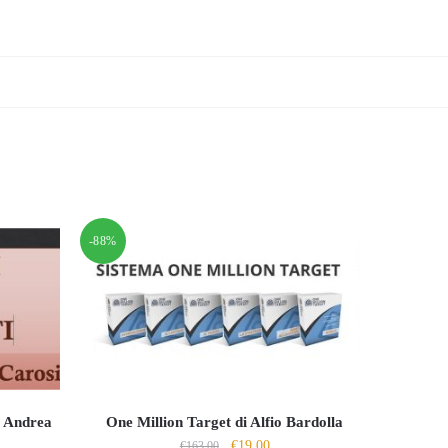
-88%
i Andrea
One Million Target di Alfio Bardolla
Il
Il
€
19.00
€
163.00