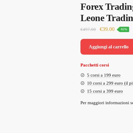
Forex Trading
Leone Tradi
Il
Il
€
39.00
€
497.00
-92%
prezzo
prezzo
originale
attuale
Aggiungi al carrello
era:
è:
€497.00.
€39.00.
Pacchetti corsi
5 corsi a 199 euro
10 corsi a 299 euro (il p
15 corsi a 399 euro
Per maggiori informazioni s