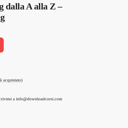
 dalla A alla Z –
ng
iù acquistato)
crivimi a
info@downloadcorsi.com