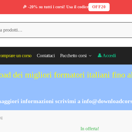
🎉 -20% su tutti i corsi! Usa il codice
OFF20
omprare un corso
Contattaci
Pacchetto corsi
👤 Accedi
ad dei migliori formatori italiani fino 
aggiori informazioni scrivimi a
info@downloadcors
ng
In offerta!