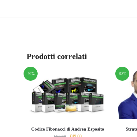
Prodotti correlati
-92%
-93%
Codice Fibonacci di Andrea Esposito
Strat
Il
Il
€
49.00
€
627.00