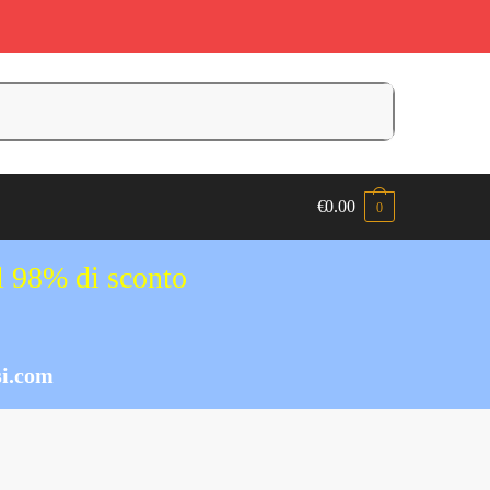
€
0.00
0
al 98% di sconto
i.com