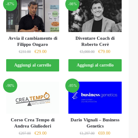
-87%
-98%
Avvia il cambiamento di
Diventare Coach di
Filippo Ongaro
Roberto Cerè
Il
Il
Il
Il
€
29.00
€
79.00
€
231.00
€
5,000.00
prezzo
prezzo
prezzo
prezzo
originale
attuale
originale
attuale
Aggiungi al carrello
Aggiungi al carrello
era:
è:
era:
è:
€231.00.
€29.00.
€5,000.00.
€79.00.
-90%
-95%
Corso Crea Tempo di
Dario Vignali – Business
Andrea Giuliodori
Genetics
Il
Il
Il
Il
€
29.00
€
69.00
€
297.00
€
1,297.00