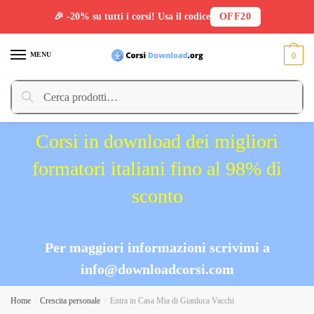
🎉 -20% su tutti i corsi! Usa il codice
OFF20
Skip
Skip
to
to
MENU
0
navigation
content
Cerca:
Cerca
Corsi in download dei migliori
formatori italiani fino al 98% di
sconto
Per maggiori informazioni scrivimi a
info@downloadcorsi.com
Home
/
Crescita personale
/
Entra in Casa Mia di Gianluca Vacchi