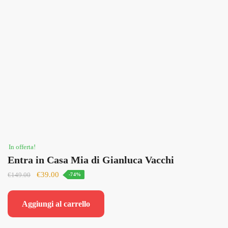
In offerta!
Entra in Casa Mia di Gianluca Vacchi
Il
Il
€
39.00
€
149.00
-74%
prezzo
prezzo
originale
attuale
Aggiungi al carrello
era:
è:
€149.00.
€39.00.