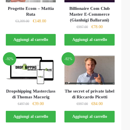
Progetto Ecom – Mattia
Billionaire Com Club
Ruta
Master E-Commerce
(Gianluigi Ballarani)
Il
Il
€
148.00
€
3,399.00
Il
Il
€
78.00
prezzo
prezzo
€
997.00
prezzo
prezzo
originale
attuale
originale
attuale
Aggiungi al carrello
Aggiungi al carrello
era:
è:
era:
è:
€3,399.00.
€148.00.
€997.00.
€78.00.
-92%
-92%
Dropshipping Masterclass
The secret of private label
di Thomas Macorig
di Riccardo Picotti
Il
Il
Il
Il
€
39.00
€
84.00
€
497.00
€
997.00
prezzo
prezzo
prezzo
prezzo
originale
attuale
originale
attuale
Aggiungi al carrello
Aggiungi al carrello
era:
è:
era:
è:
€497.00.
€39.00.
€997.00.
€84.00.