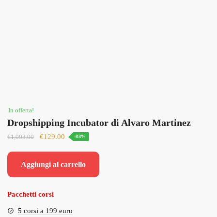
In offerta!
Dropshipping Incubator di Alvaro Martinez
Il
Il
€
129.00
€
1,093.00
-88%
prezzo
prezzo
originale
attuale
Aggiungi al carrello
era:
è:
€1,093.00.
€129.00.
Pacchetti corsi
5 corsi a 199 euro