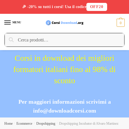
🎉 -20% su tutti i corsi! Usa il codice
OFF20
Skip
Skip
to
to
MENU
0
navigation
content
Cerca:
Cerca
Corsi in download dei migliori
formatori italiani fino al 98% di
sconto
Per maggiori informazioni scrivimi a
info@downloadcorsi.com
Home
/
Ecommerce
/
Dropshipping
/
Dropshipping Incubator di Alvaro Martinez