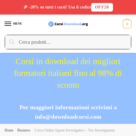
🎉 -20% su tutti i corsi! Usa il codice
OFF20
Skip
Skip
to
to
MENU
0
navigation
content
Cerca:
Cerca
Corsi in download dei migliori
formatori italiani fino al 98% di
sconto
Per maggiori informazioni scrivimi a
info@downloadcorsi.com
Home
/
Business
/
Corso Online Agente Investigativo – Vox Investigazioni