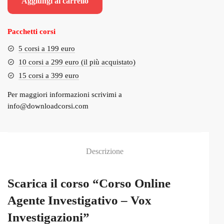
Aggiungi al carrello
era:
è:
€159.00.
€15.00.
Pacchetti corsi
5 corsi a 199 euro
10 corsi a 299 euro (il più acquistato)
15 corsi a 399 euro
Per maggiori informazioni scrivimi a
info@downloadcorsi.com
Descrizione
Scarica il corso “Corso Online
Agente Investigativo – Vox
Investigazioni”