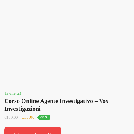
In offerta!
Corso Online Agente Investigativo – Vox
Investigazioni
Il
Il
€
15.00
€
159.00
-91%
prezzo
prezzo
originale
attuale