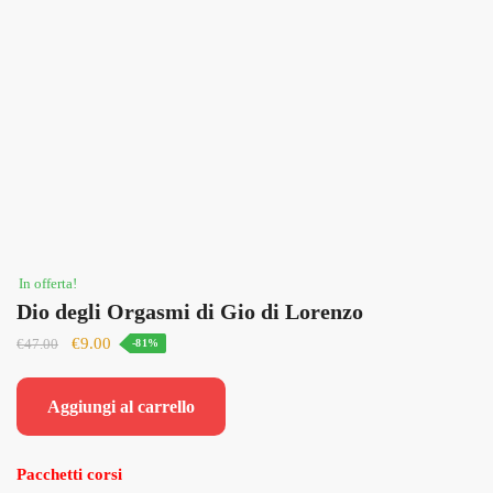
In offerta!
Dio degli Orgasmi di Gio di Lorenzo
Il
Il
€
9.00
€
47.00
-81%
prezzo
prezzo
originale
attuale
Aggiungi al carrello
era:
è:
€47.00.
€9.00.
Pacchetti corsi