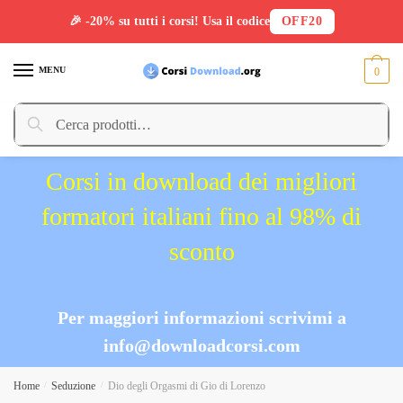
🎉 -20% su tutti i corsi! Usa il codice
OFF20
Skip
Skip
to
to
MENU
0
navigation
content
Cerca:
Cerca
Corsi in download dei migliori
formatori italiani fino al 98% di
sconto
Per maggiori informazioni scrivimi a
info@downloadcorsi.com
Home
/
Seduzione
/
Dio degli Orgasmi di Gio di Lorenzo