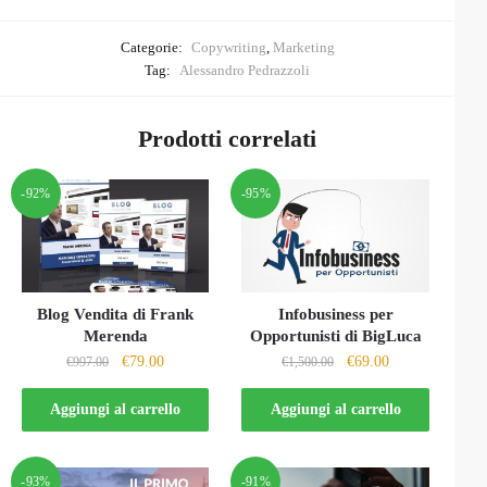
Categorie:
Copywriting
,
Marketing
Tag:
Alessandro Pedrazzoli
Prodotti correlati
-92%
-95%
Blog Vendita di Frank
Infobusiness per
Merenda
Opportunisti di BigLuca
Il
Il
Il
Il
€
79.00
€
69.00
€
997.00
€
1,500.00
prezzo
prezzo
prezzo
prezzo
originale
attuale
originale
attuale
Aggiungi al carrello
Aggiungi al carrello
era:
è:
era:
è:
€997.00.
€79.00.
€1,500.00.
€69.00.
-93%
-91%