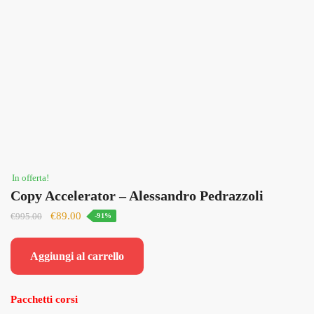
In offerta!
Copy Accelerator – Alessandro Pedrazzoli
Il
Il
€
89.00
€
995.00
-91%
prezzo
prezzo
originale
attuale
Aggiungi al carrello
era:
è:
€995.00.
€89.00.
Pacchetti corsi