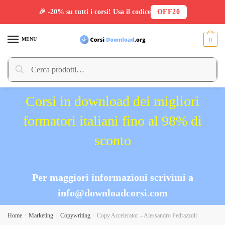
🎉 -20% su tutti i corsi! Usa il codice
OFF20
Skip
Skip
to
to
MENU
0
navigation
content
Cerca:
Cerca
Corsi in download dei migliori
formatori italiani fino al 98% di
sconto
Per maggiori informazioni scrivimi a
info@downloadcorsi.com
Home
/
Marketing
/
Copywriting
/
Copy Accelerator – Alessandro Pedrazzoli