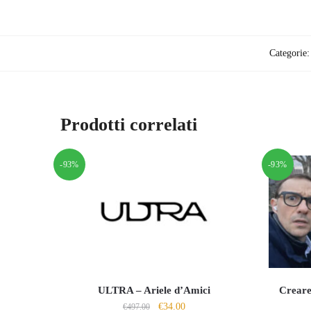
Categorie
Prodotti correlati
-93%
-93%
ULTRA – Ariele d’Amici
Creare
Il
Il
€
34.00
€
497.00