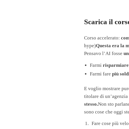
Scarica il co
Corso accelerato:
com
hype)
Questa era la m
Pensavo l’AI fosse
un
Farmi
risparmiare
Farmi fare
più sold
E voglio mostrare pure
titolare di un’agenzi
stesso.
Non sto parland
sono cose che oggi st
Fare cose più vel