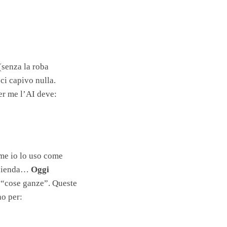
(senza la roba
ci capivo nulla.
er me l’AI deve:
ome io lo uso come
 azienda…
Oggi
i “cose ganze”. Queste
no per: