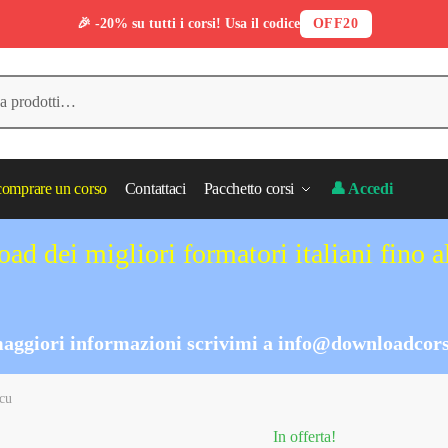
🎉 -20% su tutti i corsi! Usa il codice
OFF20
omprare un corso
Contattaci
Pacchetto corsi
👤 Accedi
ad dei migliori formatori italiani fino 
aggiori informazioni scrivimi a
info@downloadcors
cu
In offerta!