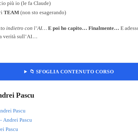
cio più io (le fa Claude)
ri
TEAM
(non sto esagerando)
ito
indietro con l’AI…
E poi ho capito… Finalmente…
E adesso
a verità sull’AI…
📁 SFOGLIA CONTENUTO CORSO
Andrei Pascu
ndrei Pascu
– Andrei Pascu
ei Pascu