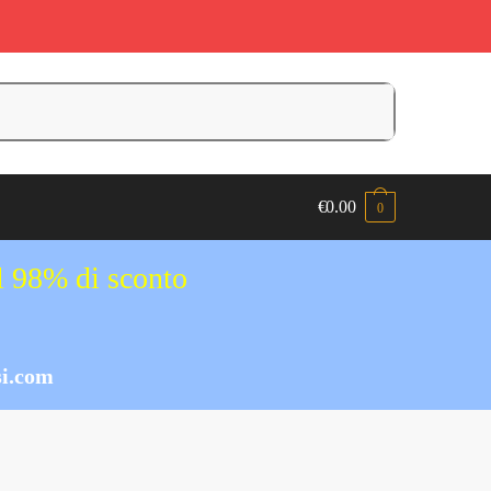
€
0.00
0
al 98% di sconto
i.com