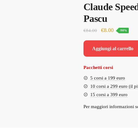
Claude Speed
Pascu
Il
Il
€
8.00
€
84.00
-90%
prezzo
prezzo
originale
attuale
Aggiungi al carrello
era:
è:
€84.00.
€8.00.
Pacchetti corsi
5 corsi a 199 euro
10 corsi a 299 euro (il p
15 corsi a 399 euro
Per maggiori informazioni s