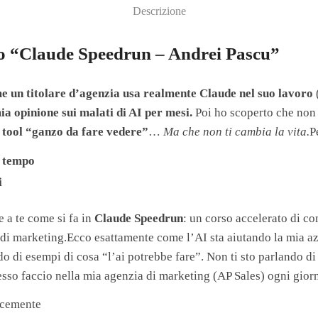
Descrizione
rso “Claude Speedrun – Andrei Pascu”
e un titolare d’agenzia usa realmente Claude nel suo lavoro
ia opinione sui malati di AI per mesi.
Poi ho scoperto che non 
 tool “ganzo da fare vedere”
…
Ma che non ti cambia la vita.
P
 tempo
i
 a te come si fa in
Claude Speedrun
: un corso accelerato di c
a di marketing.Ecco esattamente come l’AI sta aiutando la mia
o di esempi di cosa “l’ai potrebbe fare”. Non ti sto parlando d
esso faccio nella mia agenzia di marketing (AP Sales) ogni gior
ocemente