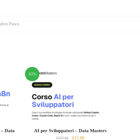
drei Pascu
-92%
 – Data
AI per Sviluppatori – Data Masters
Il
Il
€
15.00
€
197.00