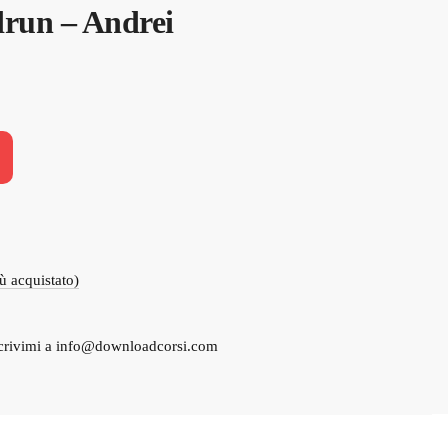
run – Andrei
iù acquistato)
crivimi a
info@downloadcorsi.com