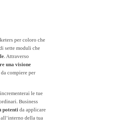
rketers per coloro che
di sette moduli che
le
. Attraverso
re una visione
e da compiere per
 incrementerai le tue
aordinari. Business
ù potenti
da applicare
all’interno della tua