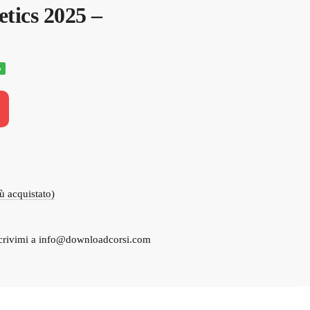
tics 2025 –
%
o
e
00.
iù acquistato)
crivimi a
info@downloadcorsi.com