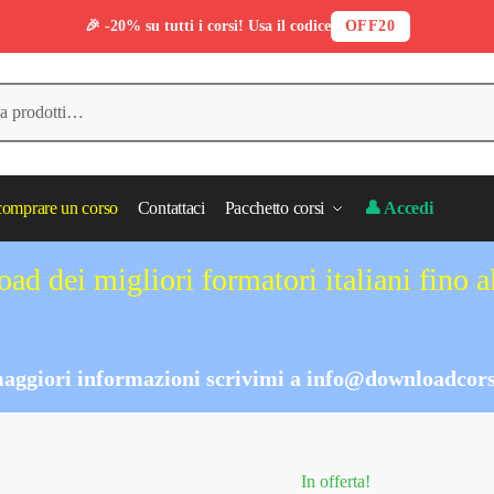
🎉 -20% su tutti i corsi! Usa il codice
OFF20
omprare un corso
Contattaci
Pacchetto corsi
👤 Accedi
ad dei migliori formatori italiani fino 
aggiori informazioni scrivimi a
info@downloadcors
In offerta!