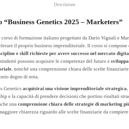
Descrizione
so “Business Genetics 2025 – Marketers”
l corso di formazione italiano progettato da Dario Vignali e Ma
lerare il proprio business imprenditoriale. Il corso si compone 
scipline e skill richieste per avere successo nel mercato digita
 studenti possono acquisire le competenze del futuro e
sviluppa
oriale
, nonché una comprensione chiara delle scelte finanziari
onio degno di nota.
ss Genetics
acquisirai una visione imprenditoriale strategica
,
ip e la capacità di prendere decisioni che portino risultati str
anche una
comprensione chiara delle strategie di marketing pi
maggiore chiarezza riguardo alle scelte finanziarie da compiere 