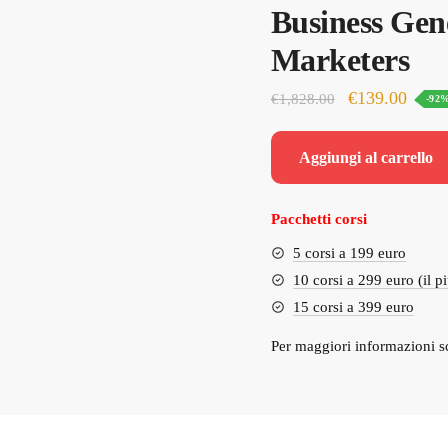
Business Gene
Marketers
Il
Il
€
139.00
€
1,828.00
-92
prezzo
prezz
originale
attual
Aggiungi al carrello
era:
è:
€1,828.00.
€139.
Pacchetti corsi
5 corsi a 199 euro
10 corsi a 299 euro (il p
15 corsi a 399 euro
Per maggiori informazioni s