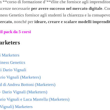
 **corso di formazione d’**élite che fornisce agli imprenditori 
scenze necessarie
per avere successo nel mercato digitale
. Co
iness Genetics fornisce agli studenti la chiarezza e la consapev
mercato
, nonché per
ideare, creare e scalare modelli imprendit
il pack da 5 corsi
marketers
di Marketers
siness Genetics
i Dario Vignali
io Vignali (Marketers)
 di Andrea Bottoni (Marketers)
 Dario Vignali (Marketers)
ario Vignali e Luca Mastella (Marketers)
Vignali) Marketers