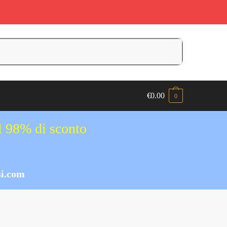
€
0.00
0
al 98% di sconto
i.com