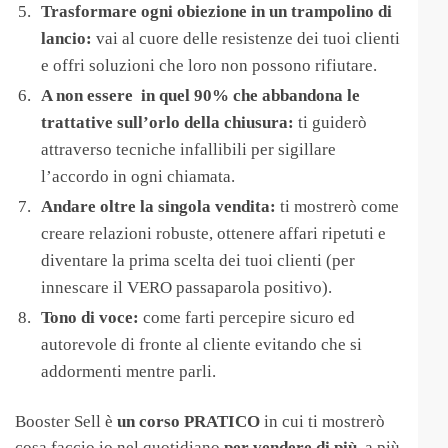
Trasformare ogni obiezione in un trampolino di
lancio:
vai al cuore delle resistenze dei tuoi clienti
e offri soluzioni che loro non possono rifiutare.
A non essere in quel 90% che abbandona le
trattative sull’orlo della chiusura:
ti guiderò
attraverso tecniche infallibili per sigillare
l’accordo in ogni chiamata.
Andare oltre la singola vendita:
ti mostrerò come
creare relazioni robuste, ottenere affari ripetuti e
diventare la prima scelta dei tuoi clienti (per
innescare il VERO passaparola positivo).
Tono di voce:
come farti percepire sicuro ed
autorevole di fronte al cliente evitando che si
addormenti mentre parli.
Booster Sell è
un corso PRATICO
in cui ti mostrerò
cosa faccio io nel quotidiano
per vendere di più
, a più