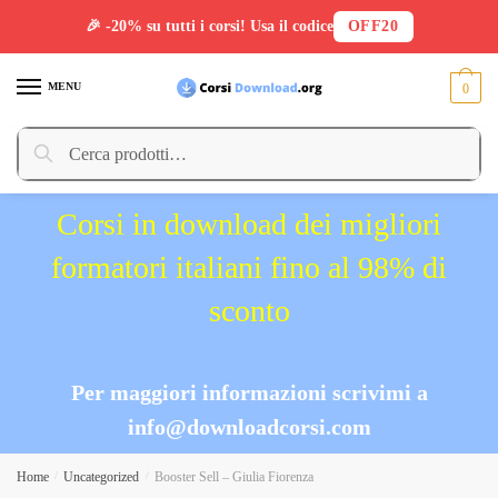
🎉 -20% su tutti i corsi! Usa il codice
OFF20
Skip
Skip
to
to
MENU
0
navigation
content
Cerca:
Cerca
Corsi in download dei migliori
formatori italiani fino al 98% di
sconto
Per maggiori informazioni scrivimi a
info@downloadcorsi.com
Home
/
Uncategorized
/
Booster Sell – Giulia Fiorenza