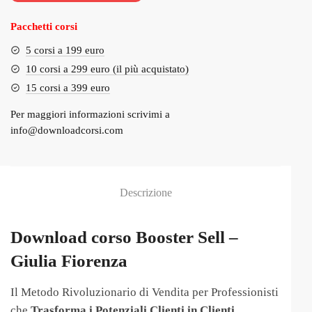
€700.00.
€69.00.
Pacchetti corsi
5 corsi a 199 euro
10 corsi a 299 euro (il più acquistato)
15 corsi a 399 euro
Per maggiori informazioni scrivimi a
info@downloadcorsi.com
Descrizione
Download corso Booster Sell –
Giulia Fiorenza
Il Metodo Rivoluzionario di Vendita per Professionisti
che
Trasforma i Potenziali Clienti in Clienti