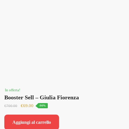
In offerta!
Booster Sell – Giulia Fiorenza
Il
Il
€
69.00
€
700.00
-90%
prezzo
prezzo
originale
attuale
Aggiungi al carrello
era:
è: