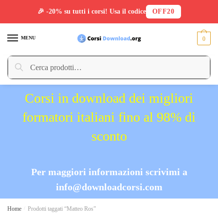
🎉 -20% su tutti i corsi! Usa il codice
OFF20
Skip
Skip
to
to
MENU
0
navigation
content
Cerca:
Cerca
Corsi in download dei migliori
formatori italiani fino al 98% di
sconto
Per maggiori informazioni scrivimi a
info@downloadcorsi.com
Home
/
Prodotti taggati “Matteo Ros”