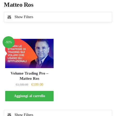
Matteo Ros
Show Filters
-93%
Volume Trading Pro –
Matteo Ros
Il
Il
€
109.00
€
1,500.00
prezzo
prezzo
originale
attuale
Aggiungi al carrello
era:
è:
€1,500.00.
€109.00.
Show Filters