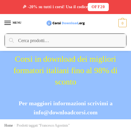
🎉 -20% su tutti i corsi! Usa il codice
OFF20
Skip
Skip
to
to
MENU
0
navigation
content
Cerca:
Cerca
Corsi in download dei migliori
formatori italiani fino al 98% di
sconto
Per maggiori informazioni scrivimi a
info@downloadcorsi.com
Home
/
Prodotti taggati “Francesco Agostinis”