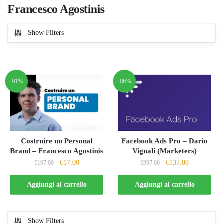
Francesco Agostinis
Show Filters
-91%
-86%
Costruire un Personal
Facebook Ads Pro – Dario
Brand – Francesco Agostinis
Vignali (Marketers)
Il
Il
Il
Il
€
17.00
€
137.00
€
197.00
€
997.00
prezzo
prezzo
prezzo
prezzo
originale
attuale
originale
attuale
Aggiungi al carrello
Aggiungi al carrello
era:
è:
era:
è:
€197.00.
€17.00.
€997.00.
€137.00.
Show Filters