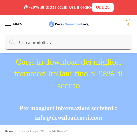
🎉 -20% su tutti i corsi! Usa il codice
OFF20
Skip
Skip
to
to
MENU
0
navigation
content
Cerca:
Cerca
Corsi in download dei migliori
formatori italiani fino al 98% di
sconto
Per maggiori informazioni scrivimi a
info@downloadcorsi.com
Home
/
Prodotti taggati “Bruno Moltrasio”