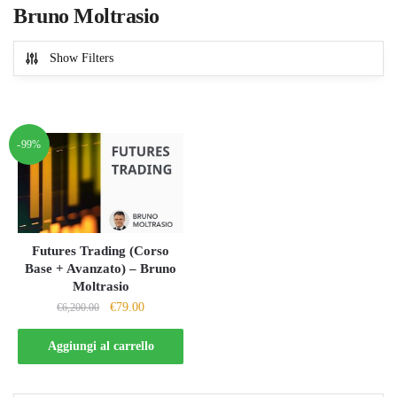
Bruno Moltrasio
Show Filters
-99%
Futures Trading (Corso
Base + Avanzato) – Bruno
Moltrasio
Il
Il
€
79.00
€
6,200.00
prezzo
prezzo
originale
attuale
Aggiungi al carrello
era:
è:
€6,200.00.
€79.00.