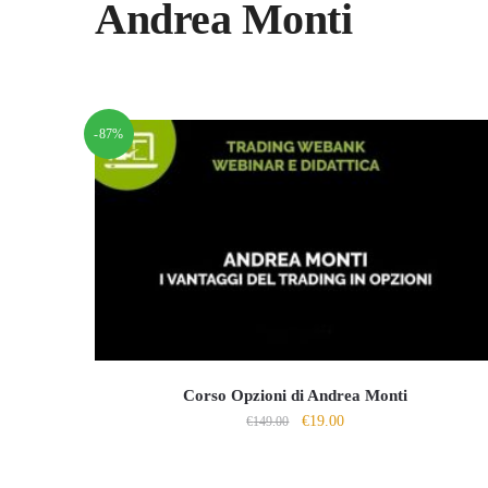
Andrea Monti
-87%
Corso Opzioni di Andrea Monti
Il
Il
€
19.00
€
149.00
prezzo
prezzo
originale
attuale