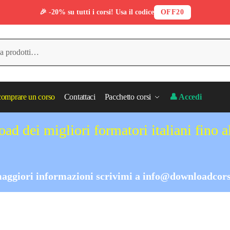
🎉 -20% su tutti i corsi! Usa il codice
OFF20
omprare un corso
Contattaci
Pacchetto corsi
👤 Accedi
ad dei migliori formatori italiani fino 
aggiori informazioni scrivimi a
info@downloadcors