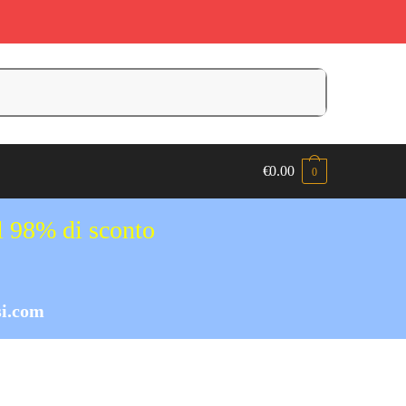
€
0.00
0
al 98% di sconto
i.com