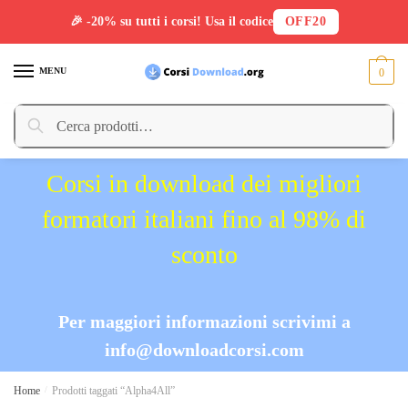
🎉 -20% su tutti i corsi! Usa il codice
OFF20
Skip
Skip
to
to
MENU
0
navigation
content
Cerca:
Cerca
Corsi in download dei migliori
formatori italiani fino al 98% di
sconto
Per maggiori informazioni scrivimi a
info@downloadcorsi.com
Home
/
Prodotti taggati “Alpha4All”