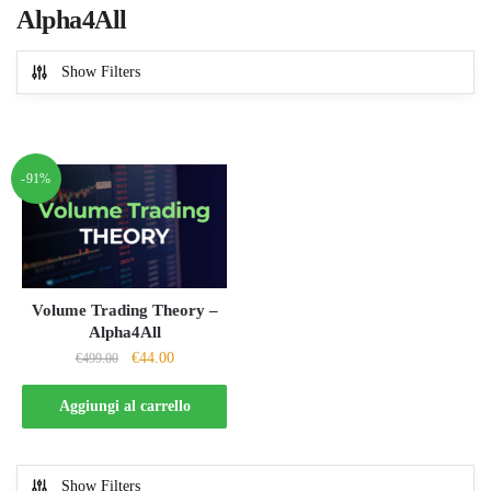
Alpha4All
Show Filters
-91%
Volume Trading Theory –
Alpha4All
Il
Il
€
44.00
€
499.00
prezzo
prezzo
originale
attuale
Aggiungi al carrello
era:
è:
€499.00.
€44.00.
Show Filters