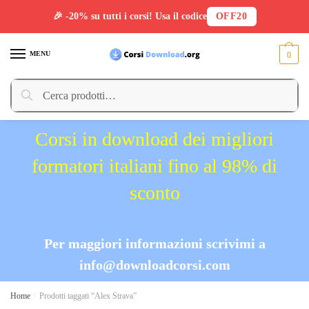
🎉 -20% su tutti i corsi! Usa il codice
OFF20
Skip
Skip
to
to
MENU
0
navigation
content
Cerca:
Cerca
Corsi in download dei migliori
formatori italiani fino al 98% di
sconto
Per maggiori informazioni scrivimi a
info@downloadcorsi.com
Home
/
Prodotti taggati “Alex Strava”