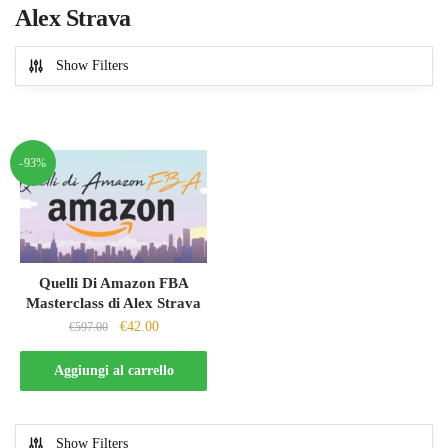
Alex Strava
Show Filters
-93%
Quelli Di Amazon FBA
Masterclass di Alex Strava
Il
Il
€
42.00
€
597.00
prezzo
prezzo
originale
attuale
Aggiungi al carrello
era:
è:
€597.00.
€42.00.
Show Filters