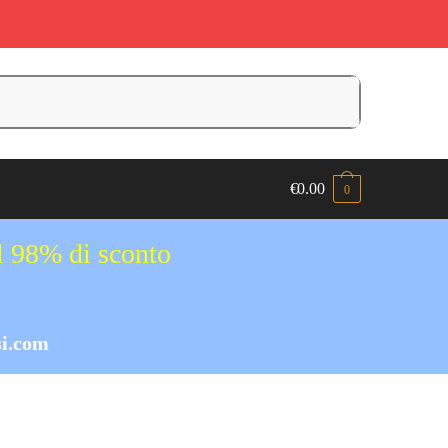
€
0.00
0
al 98% di sconto
i.com