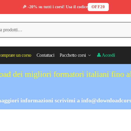
🎉 -20% su tutti i corsi! Usa il codice
OFF20
omprare un corso
Contattaci
Pacchetto corsi
👤 Accedi
ad dei migliori formatori italiani fino 
aggiori informazioni scrivimi a
info@downloadcors