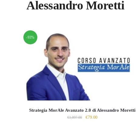
Alessandro Moretti
-93%
Strategia MorAle Avanzato 2.0 di Alessandro Moretti
Il
Il
€
79.00
€
1,097.00
prezzo
prezzo
originale
attuale