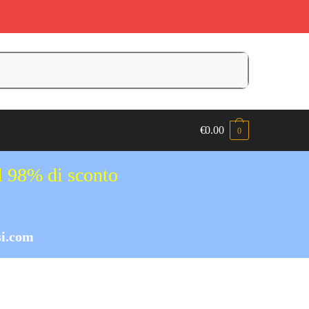
€
0.00
0
al 98% di sconto
i.com