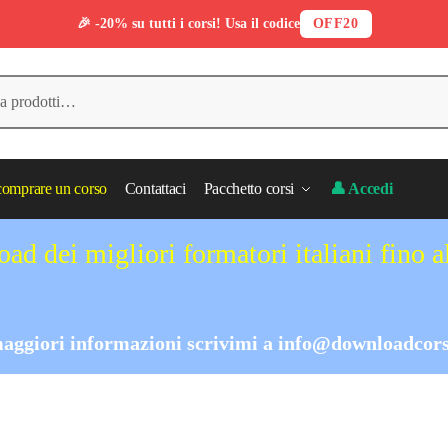
🎉 -20% su tutti i corsi! Usa il codice
OFF20
omprare un corso
Contattaci
Pacchetto corsi
👤 Accedi
ad dei migliori formatori italiani fino 
aggiori informazioni scrivimi a
info@downloadcors