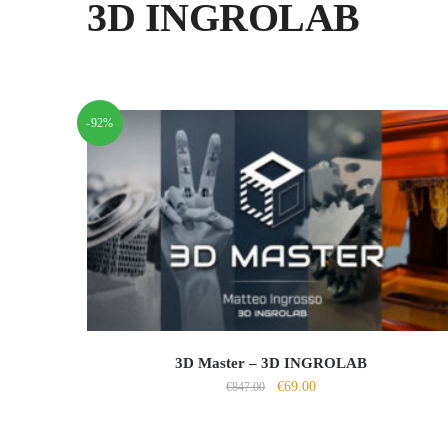
3D INGROLAB
-92%
3D Master – 3D INGROLAB
Il
Il
€
69.00
€
847.00
prezzo
prezzo
originale
attuale